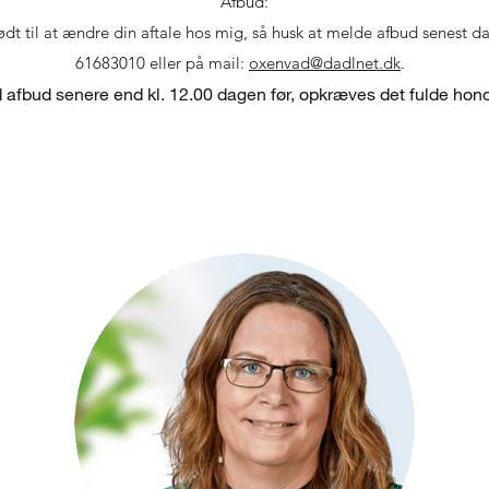
Afbud:
nødt til at ændre din aftale hos mig, så husk at melde afbud senest d
61683010 eller på mail:
oxenvad@dadlnet.dk
.
 afbud senere end kl. 12.00 dagen før, opkræves det fulde hono