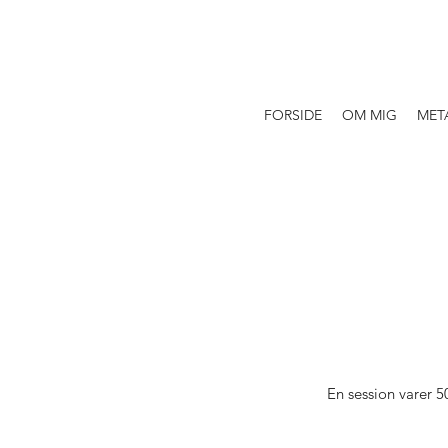
FORSIDE
OM MIG
MET
En session varer 5