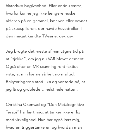
historiske begivenhed. Eller endnu værre,
hvorfor kunne jeg ikke længere huske
alderen på en gammel, kær ven eller navnet
på skuespilleren, der havde hovedrollen i
den meget kendte TV-serie. osv. osv.
Jeg brugte det meste af min vågne tid på
at ”tjekke”, om jeg nu VAR blevet dement.
Også efter en MR-scanning rent faktisk
viste, at min hjerne så helt normal ud.
Bekymringerne stod i kø og ventede på, at
jeg lå og grublede… helst hele natten.
Christina Oxenvad og ”Den Metakognitive
Terapi” har lært mig, at tanker ikke er lig
med virkelighed. Hun har også lært mig,
hvad en triggertanke er, og hvordan man