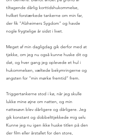
tiltagende dårlig korttidshukommelse,
hvilket forstærkede tankerne om min far,
der fik ”Alzheimers Sygdom” og havde
nogle frygtelige år sidst i livet.
Meget af min dagligdag gik derfor med at
tjekke, om jeg nu også kunne huske dit og
dat, og hver gang jeg oplevede et hul i
hukommelsen, væltede bekymringerne og
angsten for ”min mørke fremtid” frem.
Triggertankerne stod i kø, når jeg skulle
lukke mine øjne om natten, og min
nattesøvn blev dårligere og dårligere. Jeg
gik konstant og dobbelttjekkede mig selv.
Kunne jeg nu igen ikke huske titlen på den
der film eller årstallet for den store,