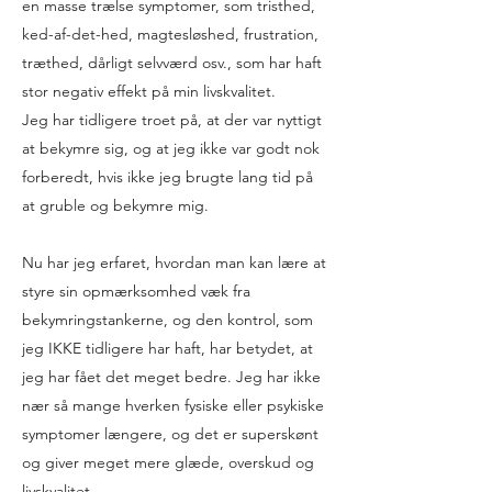
en masse trælse symptomer, som tristhed,
ked-af-det-hed, magtesløshed, frustration,
træthed, dårligt selvværd osv., som har haft
stor negativ effekt på min livskvalitet.
Jeg har tidligere troet på, at der var nyttigt
at bekymre sig, og at jeg ikke var godt nok
forberedt, hvis ikke jeg brugte lang tid på
at gruble og bekymre mig.
Nu har jeg erfaret, hvordan man kan lære at
styre sin opmærksomhed væk fra
bekymringstankerne, og den kontrol, som
jeg IKKE tidligere har haft, har betydet, at
jeg har fået det meget bedre. Jeg har ikke
nær så mange hverken fysiske eller psykiske
symptomer længere, og det er superskønt
og giver meget mere glæde, overskud og
livskvalitet.