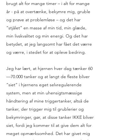
brugt alt for mange timer – i alt for mange
år - på at overtænke, bekymre mig, gruble
og prøve at problemløse – og det har
”stjålet” en masse af min tid, min glæde,
min livskvalitet og min energi. Og det har
betydet, at jeg langsomt har fået det værre
og værre, i stedet for at opleve bedring.
Jeg har lært, at hjernen hver dag tænker 60
—70.000 tanker og at langt de fleste bliver
”siet” i hjernens eget selvregulerende
system, men at min uhensigtsmæssige
håndtering af mine triggertanker, altså de
tanker, der trigger mig til grublerier og
bekymringer, gør, at disse tanker IKKE bliver
siet, fordi jeg kommer til at give dem alt for
meget opmærksomhed. Det har givet mig