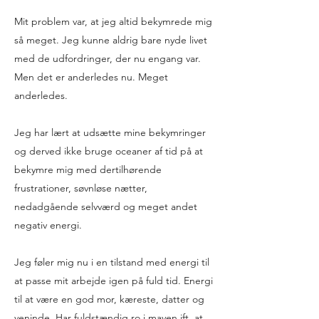
Mit problem var, at jeg altid bekymrede mig
så meget. Jeg kunne aldrig bare nyde livet
med de udfordringer, der nu engang var.
Men det er anderledes nu. Meget
anderledes.
Jeg har lært at udsætte mine bekymringer
og derved ikke bruge oceaner af tid på at
bekymre mig med dertilhørende
frustrationer, søvnløse nætter,
nedadgående selvværd og meget andet
negativ energi.
Jeg føler mig nu i en tilstand med energi til
at passe mit arbejde igen på fuld tid. Energi
til at være en god mor, kæreste, datter og
veninde. Har fuldstændig ro i maven ift. at