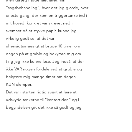
Men da jeg havde fået lavet min
”sagsbehandling”, hvor det jeg gjorde, hver
eneste gang, der kom en triggertanke ind i
mit hoved, konkret var skrevet ned i
skemaet på et stykke papir, kunne jeg
virkelig godt se, at det var
uhensigtsmæssigt at bruge 10 timer om
dagen på at gruble og bekymre mig om
ting jeg ikke kunne løse. Jeg indså, at der
ikke VAR nogen fordele ved at gruble og
bekymre mig mange timer om dagen –
KUN ulemper.
Det var i starten rigtig svært at lære at
udskyde tankerne til ”kontortiden” og i
begyndelsen gik det ikke så godt og jeg
blev ked af, at jeg ikke kunne finde ud af
det. Men Christina har virkelig givet nogen
gode redskaber og været utrolig god til at