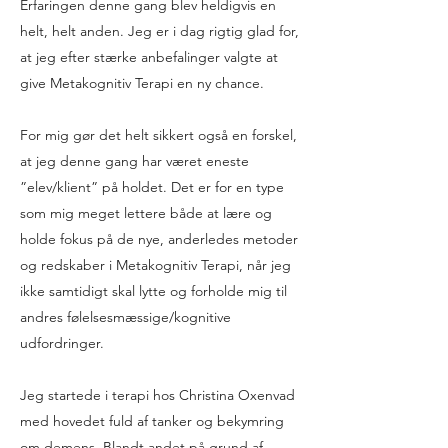
Erfaringen denne gang blev heldigvis en
helt, helt anden. Jeg er i dag rigtig glad for,
at jeg efter stærke anbefalinger valgte at
give Metakognitiv Terapi en ny chance.
For mig gør det helt sikkert også en forskel,
at jeg denne gang har været eneste
”elev/klient” på holdet. Det er for en type
som mig meget lettere både at lære og
holde fokus på de nye, anderledes metoder
og redskaber i Metakognitiv Terapi, når jeg
ikke samtidigt skal lytte og forholde mig til
andres følelsesmæssige/kognitive
udfordringer.
Jeg startede i terapi hos Christina Oxenvad
med hovedet fuld af tanker og bekymring
om demens. Blandt andet på grund af