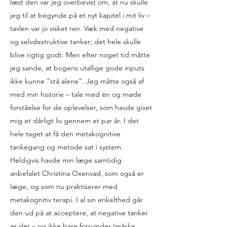
læst den var jeg overbevist om, at nu skulle
jeg til at begynde på et nyt kapitel i mit liv –
tavlen var jo visket ren. Væk med negative
og selvdestruktive tanker; det hele skulle
blive rigtig godt. Men efter noget tid måtte
jeg sande, at bogens utallige gode inputs
ikke kunne ”stå alene”. Jeg måtte også af
med min historie – tale med én og møde
forståelse for de oplevelser, som havde givet
mig et dårligt liv gennem et par år. I det
hele taget at få den metakognitive
tankegang og metode sat i system.
Heldigvis havde min læge samtidig
anbefalet Christina Oxenvad, som også er
læge, og som nu praktiserer med
metakognitiv terapi. I al sin enkelthed går
den ud på at acceptere, at negative tanker
er der – og ikke bare forsvinder (måske